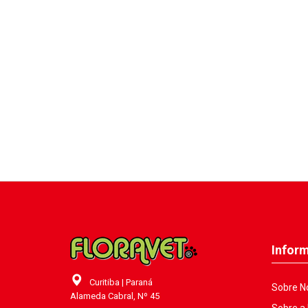
Infor
Curitiba | Paraná
Sobre N
Alameda Cabral, Nº 45